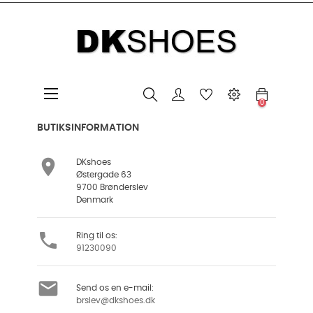
Toggle
☰
0
navigation
BUTIKSINFORMATION

DKshoes
Østergade 63
9700 Brønderslev
Denmark

Ring til os:
91230090

Send os en e-mail:
brslev@dkshoes.dk