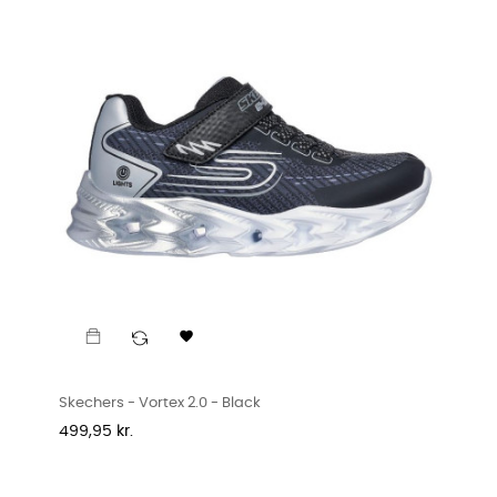

Skechers - Vortex 2.0 - Black
Pris
499,95 kr.