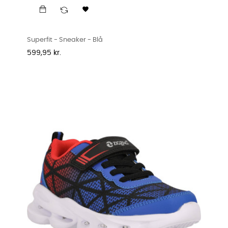

Superfit - Sneaker - Blå
Pris
599,95 kr.