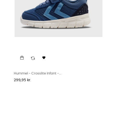

Hummel - Crosslite Infant -...
Pris
299,95 kr.