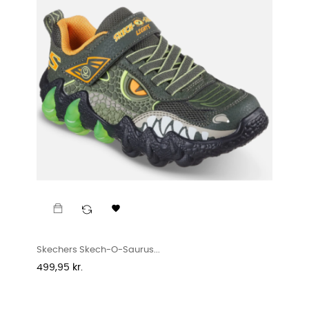

Skechers Skech-O-Saurus...
Pris
499,95 kr.