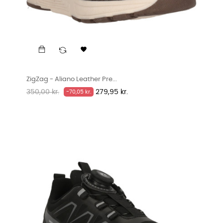

ZigZag - Aliano Leather Pre...
Normalpris
Pris
350,00 kr.
279,95 kr.
-70,05 kr.