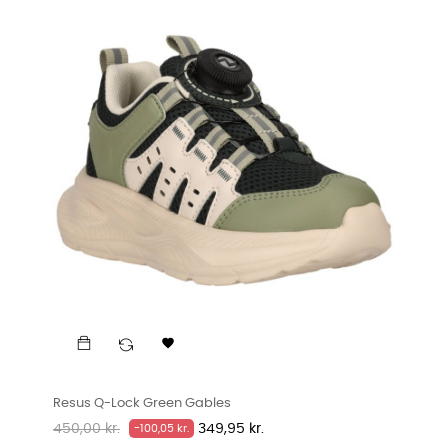

Resus Q-Lock Green Gables
Normalpris
Pris
450,00 kr.
349,95 kr.
-100,05 kr.