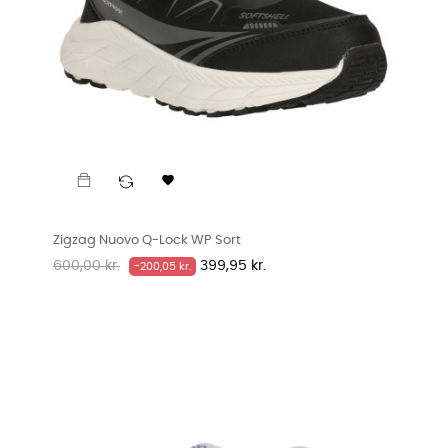

Zigzag Nuovo Q-Lock WP Sort
Normalpris
Pris
600,00 kr.
399,95 kr.
-200,05 kr.