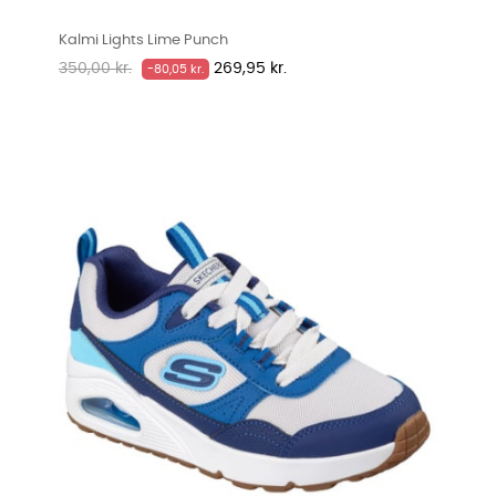
Kalmi Lights Lime Punch
Normalpris
Pris
350,00 kr.
269,95 kr.
-80,05 kr.