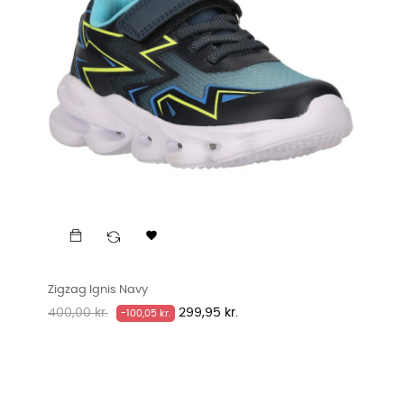

Zigzag Ignis Navy
Normalpris
Pris
400,00 kr.
299,95 kr.
-100,05 kr.