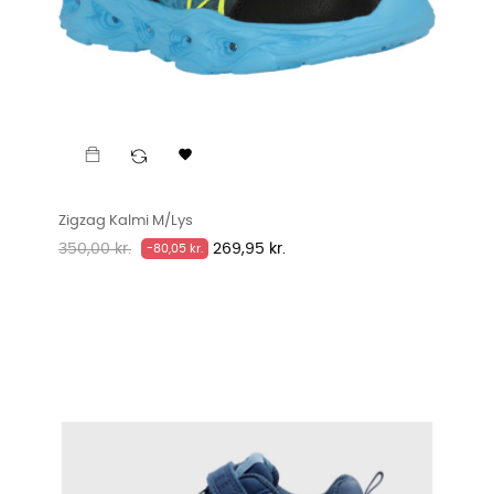

Zigzag Kalmi M/Lys
Normalpris
Pris
350,00 kr.
269,95 kr.
-80,05 kr.