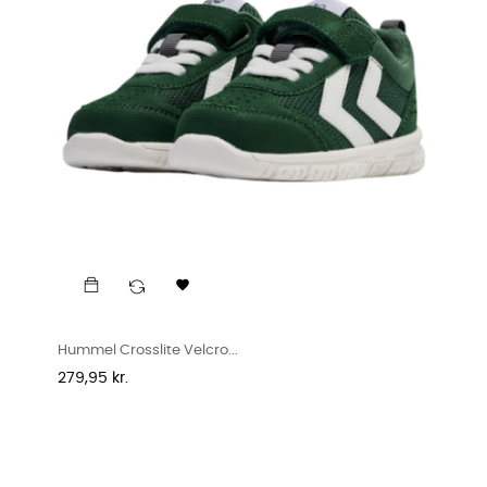

Hummel Crosslite Velcro...
Pris
279,95 kr.