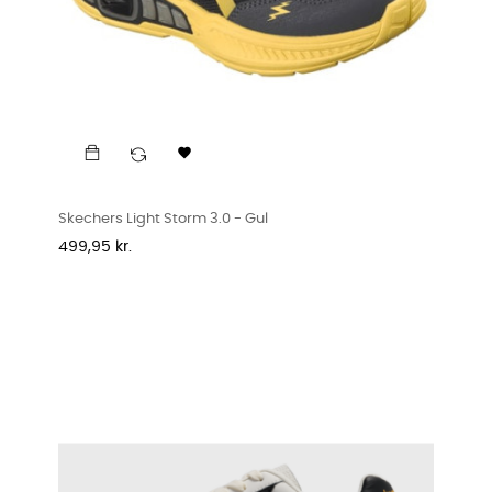

Skechers Light Storm 3.0 - Gul
Pris
499,95 kr.