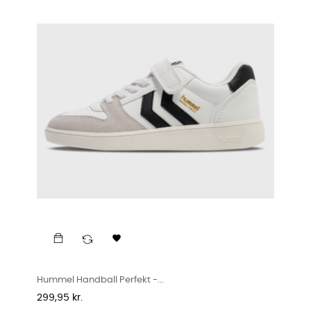

Hummel Handball Perfekt -...
Pris
299,95 kr.