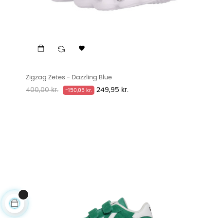

Zigzag Zetes - Dazzling Blue
Normalpris
Pris
400,00 kr.
249,95 kr.
-150,05 kr.