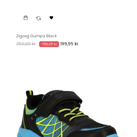

Zigzag Gumpa Black
Normalpris
Pris
350,00 kr.
199,95 kr.
-150,05 kr.