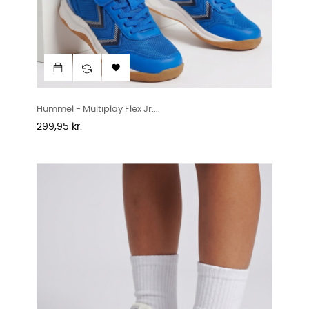

Hummel - Multiplay Flex Jr....
Pris
299,95 kr.