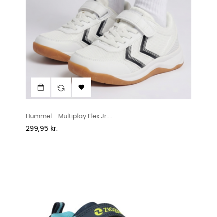

Hummel - Multiplay Flex Jr....
Pris
299,95 kr.