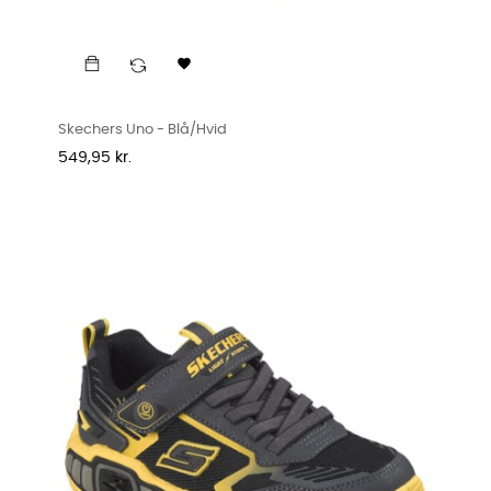

Skechers Uno - Blå/hvid
Pris
549,95 kr.