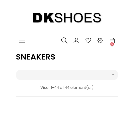
Toggle
☰
0
navigation
SNEAKERS

Viser 1-44 af 44 element(er)