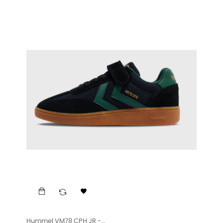

Hummel VM78 CPH JR -...