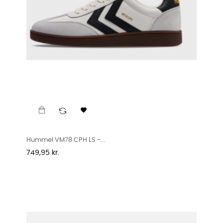

Hummel VM78 CPH LS -...
Pris
749,95 kr.