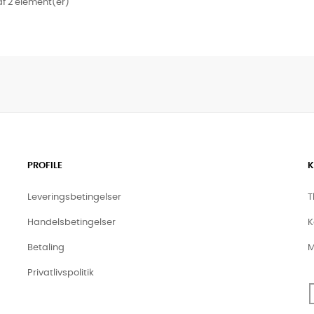
 af 2 element(er)
PROFILE
K
Leveringsbetingelser
T
Handelsbetingelser
K
Betaling
M
Privatlivspolitik