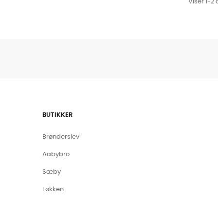
Viser 1-2
BUTIKKER
Brønderslev
Aabybro
Sæby
Løkken