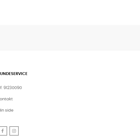
UNDESERVICE
lf. 91230090
ontakt
in side
Facebook
Instagram