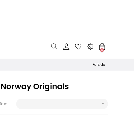
0
Forside
e Norway Originals

fter: