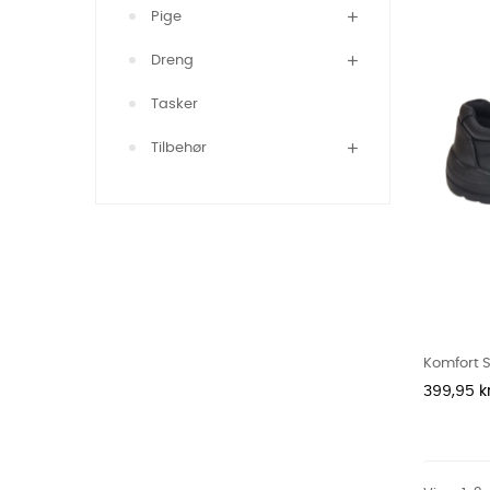
Pige
Dreng
Tasker
Tilbehør
Komfort S
Pris
399,95 kr