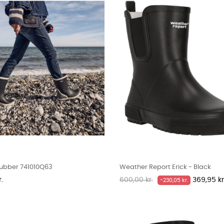
ubber 741010Q63
Weather Report Erick - Black
Normalpris
Pris
.
600,00 kr.
369,95 kr
-230,05 kr.