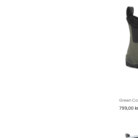
Green Com
Pris
799,00 kr