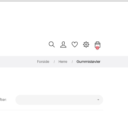
0
Forside
Herre
Gummistøvler

fter: