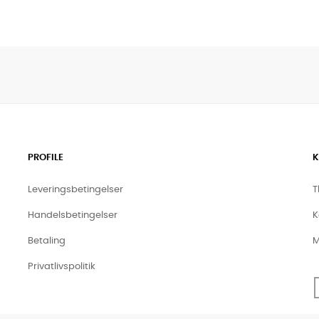
PROFILE
K
Leveringsbetingelser
T
Handelsbetingelser
K
Betaling
M
Privatlivspolitik