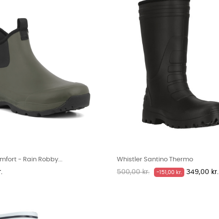
fort - Rain Robby...
Whistler Santino Thermo
Normalpris
Pris
.
500,00 kr.
349,00 kr.
-151,00 kr.