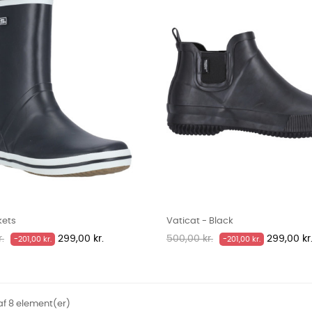
kets
Vaticat - Black
is
Pris
Normalpris
Pris
.
299,00 kr.
500,00 kr.
299,00 kr
-201,00 kr.
-201,00 kr.
 af 8 element(er)