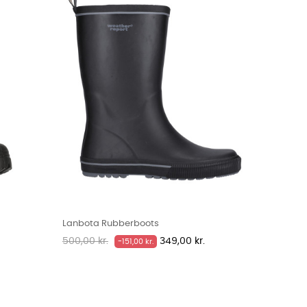
Lanbota Rubberboots
Normalpris
Pris
500,00 kr.
349,00 kr.
-151,00 kr.