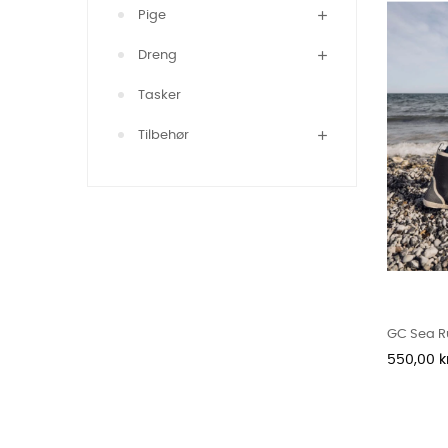
Pige
Dreng
Tasker
Tilbehør
GC Sea R
Pris
550,00 kr