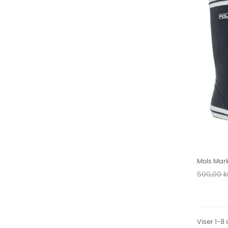
Mols Mar
Normalpr
500,00 kr
Viser 1-8