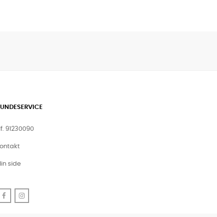
UNDESERVICE
lf. 91230090
ontakt
in side
Facebook
Instagram