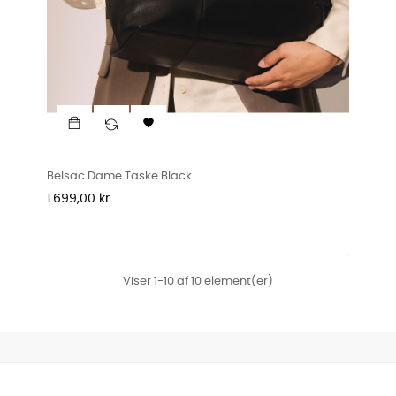

Belsac Dame Taske Black
Pris
1.699,00 kr.
Viser 1-10 af 10 element(er)