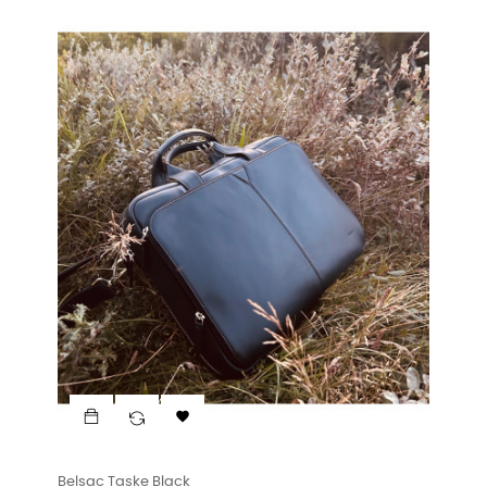

Belsac Taske Black