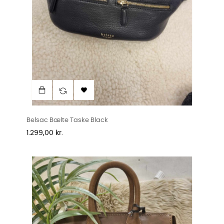

Belsac Bælte Taske Black
Pris
1.299,00 kr.