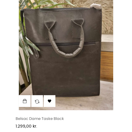

Belsac Dame Taske Black
Pris
1.299,00 kr.