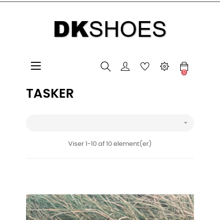
Toggle
☰
0
navigation
TASKER

Viser 1-10 af 10 element(er)