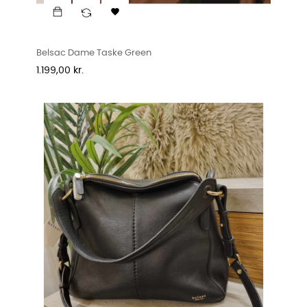

Belsac Dame Taske Green
Pris
1.199,00 kr.