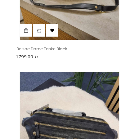

Belsac Dame Taske Black
Pris
1.799,00 kr.