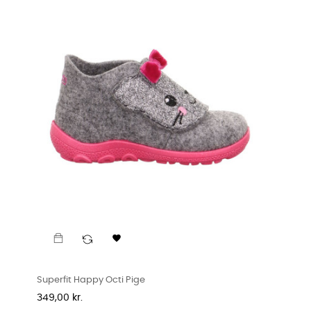

Superfit Happy Octi Pige
Pris
349,00 kr.