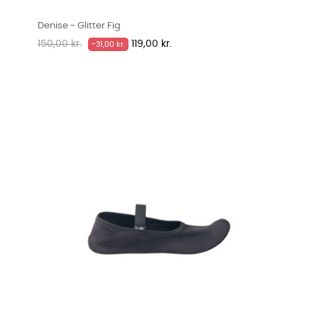
Denise - Glitter Fig
Normalpris
Pris
150,00 kr.
119,00 kr.
-31,00 kr.