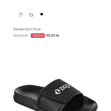

Denise Gym Shoe
Normalpris
Pris
150,00 kr.
119,00 kr.
-31,00 kr.