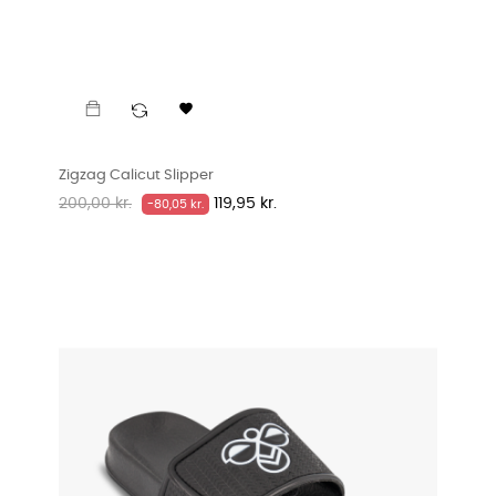

Zigzag Calicut Slipper
Normalpris
Pris
200,00 kr.
119,95 kr.
-80,05 kr.