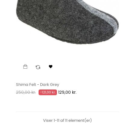

Shima Felt - Dark Grey
Normalpris
Pris
250,00 kr.
129,00 kr.
-121,00 kr.
Viser 1-11 af 11 element(er)