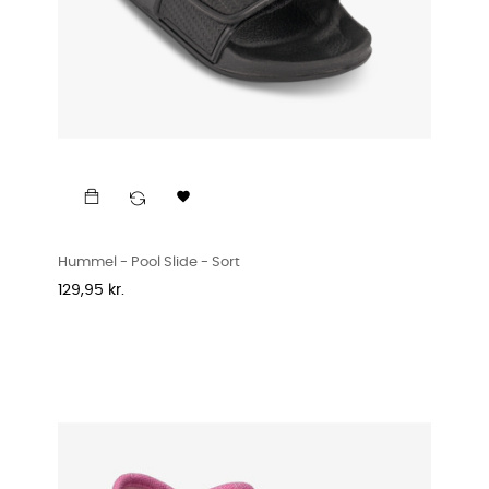

Hummel - Pool Slide - Sort
Pris
129,95 kr.