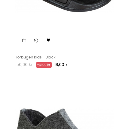

Torbugen Kids - Black
Normalpris
Pris
150,00 kr.
119,00 kr.
-31,00 kr.