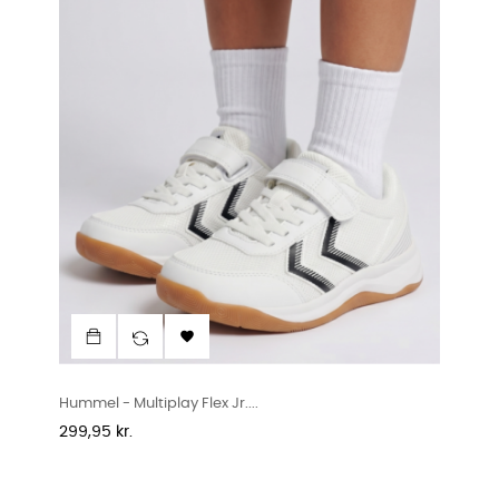

Hummel - Multiplay Flex Jr....
Pris
299,95 kr.