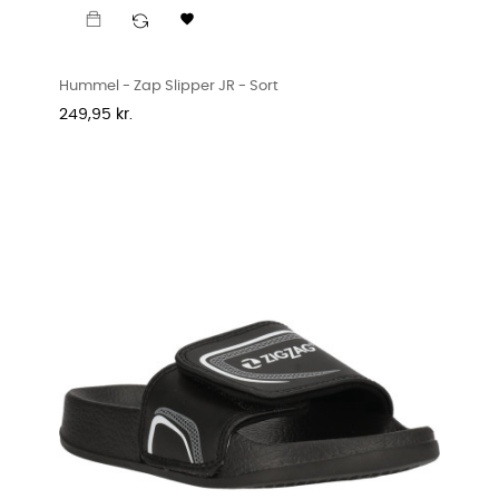

Hummel - Zap Slipper JR - Sort
Pris
249,95 kr.