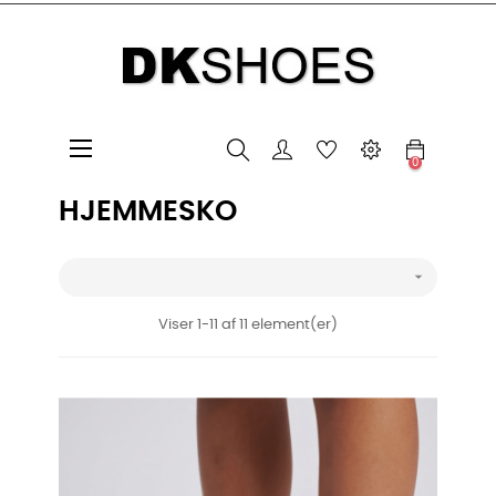
Toggle
☰
0
navigation
HJEMMESKO

Viser 1-11 af 11 element(er)