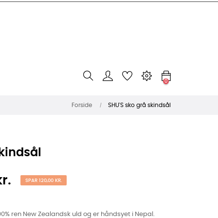
0
Forside
SHU'S sko grå skindsål
kindsål
r.
SPAR 120,00 KR.
00% ren New Zealandsk uld og er håndsyet i Nepal.