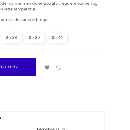
der varme, men uld er god til at regulere varmen og
en rette temperatur.
tørrelse du normalt bruger.
Str.38
Str.39
Str.40

ÆG I KURV
R
Mærker