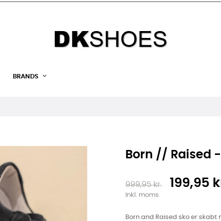
BRANDS
Born // Raised 
199,95 k
999,95 kr.
Inkl. moms
Born and Raised sko er skabt m