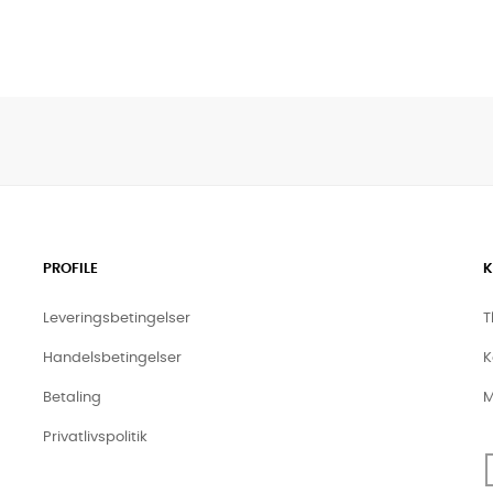
PROFILE
K
Leveringsbetingelser
T
Handelsbetingelser
K
Betaling
M
Privatlivspolitik