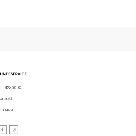
UNDESERVICE
lf. 91230090
ontakt
in side
Facebook
Instagram