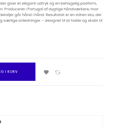
nd, der giver et elegant udtryk og en behagelig pasform,
n. Produceret i Portugal af dygtige håndværkere, hvor
etaljer går hånd i hånd. Resultatet er en stilren sko, der
 særlige anledninger – designet til at holde og skabt til

ÆG I KURV
R