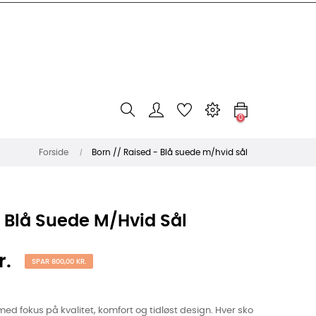
0
Forside
Born // Raised - Blå suede m/hvid sål
- Blå Suede M/hvid Sål
r.
SPAR 800,00 KR.
ed fokus på kvalitet, komfort og tidløst design. Hver sko