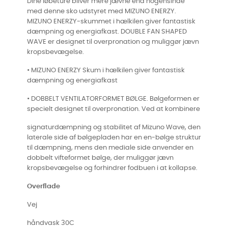
Dine løbeture bliver mere jævne end nogensinde
med denne sko udstyret med MIZUNO ENERZY.
MIZUNO ENERZY-skummet i hælkilen giver fantastisk
dæmpning og energiafkast. DOUBLE FAN SHAPED
WAVE er designet til overpronation og muliggør jævn
kropsbevægelse.
• MIZUNO ENERZY Skum i hælkilen giver fantastisk
dæmpning og energiafkast
• DOBBELT VENTILATORFORMET BØLGE. Bølgeformen er
specielt designet til overpronation. Ved at kombinere
signaturdæmpning og stabilitet af Mizuno Wave, den
laterale side af bølgepladen har en en-bølge struktur
til dæmpning, mens den mediale side anvender en
dobbelt vifteformet bølge, der muliggør jævn
kropsbevægelse og forhindrer fodbuen i at kollapse.
Overflade
Vej
håndvask 30C