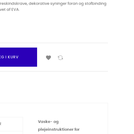
eskindskrave, dekorative syninger foran og stofbinding
vet af EVA.

ÆG I KURV
Vaske- og
R
plejeinstruktioner for