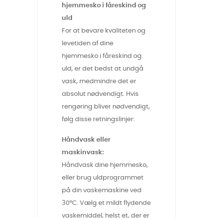
hjemmesko i fåreskind og
uld
For at bevare kvaliteten og
levetiden af dine
hjemmesko i fåreskind og
uld, er det bedst at undgå
vask, medmindre det er
absolut nødvendigt. Hvis
rengøring bliver nødvendigt,
følg disse retningslinjer:
Håndvask eller
maskinvask:
Håndvask dine hjemmesko,
eller brug uldprogrammet
på din vaskemaskine ved
30°C. Vælg et mildt flydende
vaskemiddel, helst et, der er