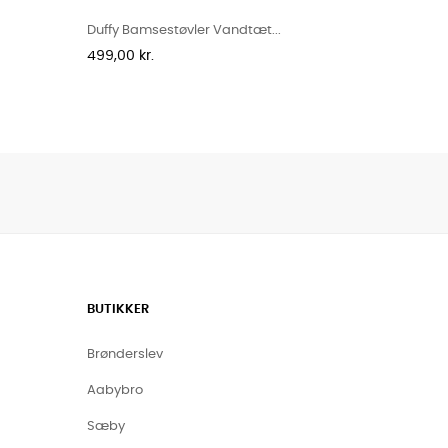
Duffy Bamsestøvler Vandtæt...
Pris
499,00 kr.
BUTIKKER
Brønderslev
Aabybro
Sæby