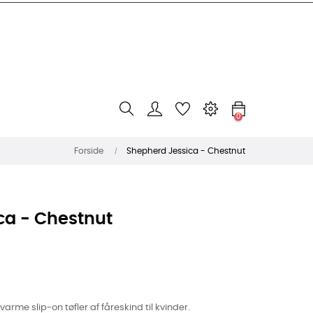
0
Forside
Shepherd Jessica - Chestnut
ca - Chestnut
rme slip-on tøfler af fåreskind til kvinder.