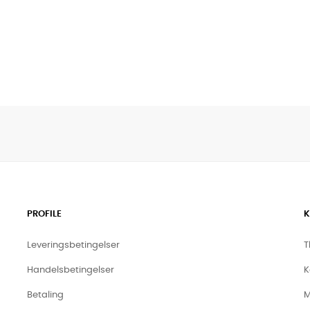
PROFILE
K
Leveringsbetingelser
T
Handelsbetingelser
K
Betaling
M