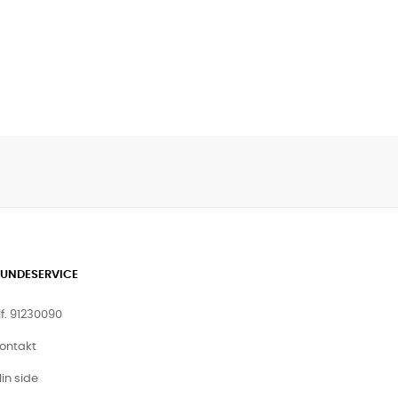
UNDESERVICE
lf. 91230090
ontakt
in side